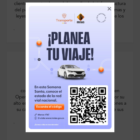
clientes, aportando en el desarrollo de la infraestructura
del país. Garantizando el respeto de todas las normas y
leyes vigentes, brindando bienestar a cada uno de los
socios y empleados de la organización.
.
VISIÓN
convertirse en la empresa líder a nivel nacional en
Operación y Administración de Peajes y Pesajes por su
alto estándar de calidad en dada uno de las estaciones a
su cargo y por garantizar una gestión eficiente de sus
recursos fisicos, financieros y humanos.
.